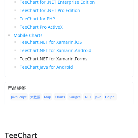
TeeChart for .NET Enterprise Edition
TeeChart for .NET Pro Edition
TeeChart for PHP
TeeChart Pro ActiveX
Mobile Charts
TeeChart.NET for Xamarin.iOS
TeeChart.NET for Xamarin.Android
TeeChart.NET for Xamarin.Forms
TeeChart Java for Android
产品标签
JavaScript
大数据
Map
Charts
Gauges
.NET
Java
Delphi
TeeChart