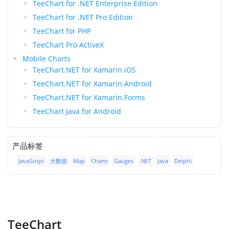
TeeChart for .NET Enterprise Edition
TeeChart for .NET Pro Edition
TeeChart for PHP
TeeChart Pro ActiveX
Mobile Charts
TeeChart.NET for Xamarin.iOS
TeeChart.NET for Xamarin.Android
TeeChart.NET for Xamarin.Forms
TeeChart Java for Android
产品标签
JavaScript
大数据
Map
Charts
Gauges
.NET
Java
Delphi
TeeChart